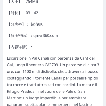
【大小】：754MB
【时长】：03：42
【分辨率】： 超清8K
【解压密码】：qmvr360.com
【内容详情】：
Escursione in Val Canali con partenza da Cant del
Gal, lungo il sentiero CAI 709. Un percorso di circa 3
ore, con 1100 m di dislivello, che attraversa il bosco
costeggiando il torrente Canali per poi salire ripido
tra rocce e tratti attrezzati con cordini. La meta è il
Rifugio Pradidali, nel cuore delle Pale di San
Martino: un luogo imperdibile per ammirare
panorami spettacolari e immergersi nel fascino