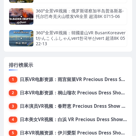
360°全景VR视频：俄罗斯堪察加半岛普洛斯基-
托尔巴奇克火山喷发VR全景 超清8K 0715-06
360°全景VR视频：韓國釜山VR BusanKoreaver
tかんこくふしゃんvert한국부산vert 超清8K 05
22-13
排行榜展示
日系VR电影资源：雨宫留菜VR Precious Dress Show31 大小5.5G 番号PDS031
1
日本VR电影资源：桐山瑠衣 Precious Dress Show24 大小13.5G 番号PDS024
2
日本演员VR视频：春野恵 Precious Dress Show 21 大小8.6G 番号 PDS021
3
日本美女VR视频：白浜 VR Precious Dress Show22 VR番号：PDS022 大小10.1G
4
日本VR视频资源：伊川愛梨 Precious Dress Show 15 日本VR番号PDS015 大小9.18G
5