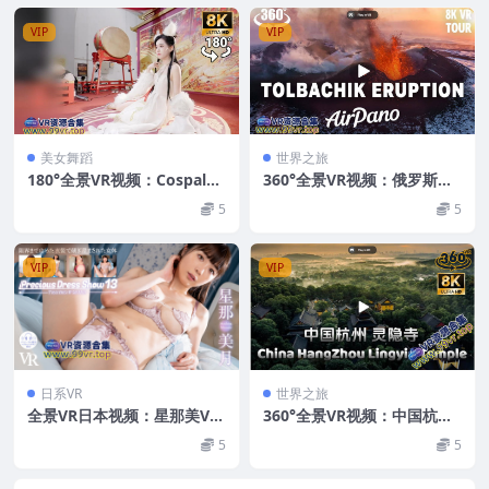
VIP
VIP
美女舞蹈
世界之旅
180°全景VR视频：CospalyV
360°全景VR视频：俄罗斯堪
R 逆水寒展台day1 仙气飘飘
察加半岛普洛斯基-托尔巴奇
5
5
的coser美女 角色扮演 超清8
克火山喷发VR全景 超清8K 0
K 0520-06
715-06
VIP
VIP
日系VR
世界之旅
全景VR日本视频：星那美VR
360°全景VR视频：中国杭州
番号PDS013 可爱性感写真V
灵隐寺VR ちゅうごくこうし
5
5
R视频 10.12G
ゅうれいいんじvert중국항주
영은사vert LingyinTemple