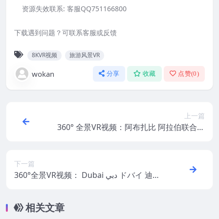
资源失效联系:
客服QQ751166800
下载遇到问题？可联系客服或反馈
8KVR视频
旅游风景VR
wokan
分享
收藏
点赞(
0
)
上一篇
360° 全景VR视频：阿布扎比 阿拉伯联合酋
长国 超清8K 0428-01
下一篇
360°全景VR视频： Dubai دبي ドバイ 迪拜
두바이 360° 超清8K 0428-02
相关文章