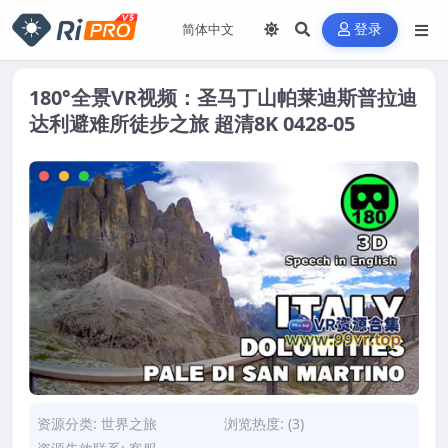
登录
180°全景VR视频：圣马丁山帕莱迪斯普拉迪
达利避难所徒步之旅 超清8K 0428-05
资源分类:
世界之旅
浏览热度: (3)