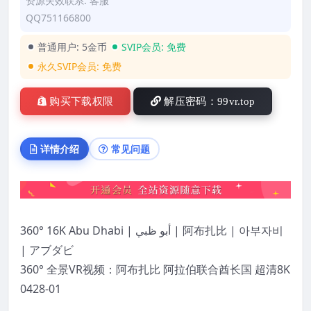
资源失效联系: 客服
QQ751166800
普通用户:
5金币
SVIP会员:
免费
永久SVIP会员:
免费
购买下载权限
解压密码：99vr.top
详情介绍
常见问题
360° 16K Abu Dhabi | أبو ظبي | 阿布扎比 | 아부자비
| アブダビ
360° 全景VR视频：阿布扎比 阿拉伯联合酋长国 超清8K
0428-01