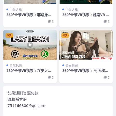
世界之旅
世界之旅
360°全景VR视频：耶路撒冷
360°全景VR视频：越南VR Vi
之旅VR vertエルサレム旅行
etnamvert베트남vertViệtN
5
5
vert예루살렘여행vertJerus
amvert越南 超清8K 0522-0
alemTrip 超清8K 0522-06
4
VIP
VIP
自然风光
美女舞蹈
180°全景VR视频：在安大略
360°全景VR视频： 封面模特
湖畔放松身心VR180加拿大鹅
甘东兰写真拍摄现场360VR
5
5
自然体验 0609-23
高清8K 0715-18
如果遇到资源失效
请联系客服
751166800@qq.com