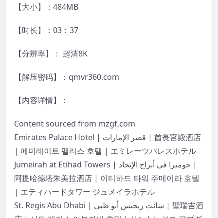
【大小】：484MB
【时长】：03：37
【分辨率】： 超清8K
【解压密码】：qmvr360.com
【内容详情】：
Content sourced from mzgf.com
Emirates Palace Hotel | قصر الإمارات | 酋長宮殿酒店
| 에미레이트 팰리스 호텔 | エミレーツパレスホテル
Jumeirah at Etihad Towers | جوميرا في أبراج الإتحاد |
阿提哈德塔朱美拉酒店 | 이티하드 타워 주메이라 호텔
| エティハードタワー ジュメイラホテル
St. Regis Abu Dhabi | سانت ريجيس أبو ظبي | 聖瑞吉酒