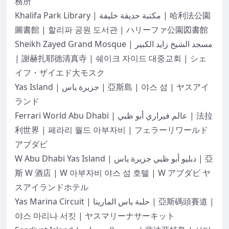
務所
Khalifa Park Library | مكتبة حديقة خليفة | 哈利法公園
圖書館 | 할리파 공원 도서관 | ハリーファ公園図書館
Sheikh Zayed Grand Mosque | مسجد الشيخ زايد الكبير
| 謝赫扎耶德清真寺 | 쉐이크 자이드 대중교회 | シェ
イフ・ザイエド大モスク
Yas Island | جزيرة ياس | 亞斯島 | 야스 섬 | ヤスアイ
ランド
Ferrari World Abu Dhabi | عالم فيراري أبو ظبي | 法拉
利世界 | 페라리 월드 아부자비 | フェラーリワールド
アブダビ
W Abu Dhabi Yas Island | دبليو أبو ظبي جزيرة ياس | 亞
斯 W 酒店 | W 아부자비 야스 섬 호텔 | W アブダビ ヤ
スアイランドホテル
Yas Marina Circuit | حلبة ياس المارينا | 亞斯碼頭賽道 |
야스 마리나 서킷 | ヤスマリーナサーキット