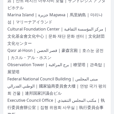
店 | 산트 레지스 아부자비 호텔 | サントレジス アブダ
ビホテル
Marina Island | جزيرة Марина | 馬里納島 | 마리나
섬 | マリーナアイランド
Cultural Foundation Center | مركز المؤسسة الثقافية |
文化基金會文化中心 | 문화 재단 문화 센터 | 文化財団
文化センター
Qasr al-Hosn | قصر الحصن | 豪森宮殿 | 호스눈 궁전
| カスル・アル・ホスン
Observation Tower | برج المراقبة | 瞭望塔 | 관측탑 |
展望塔
Federal National Council Building | مبنى المجلس
الوطني الفدرالي | 國家協商委員會大樓 | 연방 국가 평의
회 건물 | 連邦国家評議会ビル
Executive Council Office | مكتب المجلس التنفيذي | 執
行委員會辦公室 | 집행 위원회 사무실 | 執行委員会事