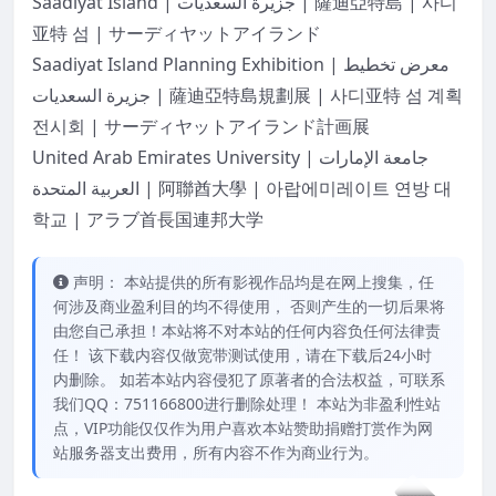
Saadiyat Island | جزيرة السعديات | 薩迪亞特島 | 사디
亚特 섬 | サーディヤットアイランド
Saadiyat Island Planning Exhibition | معرض تخطيط
جزيرة السعديات | 薩迪亞特島規劃展 | 사디亚特 섬 계획
전시회 | サーディヤットアイランド計画展
United Arab Emirates University | جامعة الإمارات
العربية المتحدة | 阿聯酋大學 | 아랍에미레이트 연방 대
학교 | アラブ首長国連邦大学
声明： 本站提供的所有影视作品均是在网上搜集，任
何涉及商业盈利目的均不得使用， 否则产生的一切后果将
由您自己承担！本站将不对本站的任何内容负任何法律责
任！ 该下载内容仅做宽带测试使用，请在下载后24小时
内删除。 如若本站内容侵犯了原著者的合法权益，可联系
我们QQ：751166800进行删除处理！ 本站为非盈利性站
点，VIP功能仅仅作为用户喜欢本站赞助捐赠打赏作为网
站服务器支出费用，所有内容不作为商业行为。