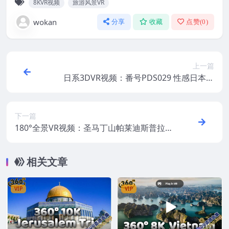
8KVR视频
旅游风景VR
wokan
分享
收藏
点赞(
0
)
上一篇
日系3DVR视频：番号PDS029 性感日本女
明星托洛斯拍VR全景视频超清 8.5G
下一篇
180°全景VR视频：圣马丁山帕莱迪斯普拉迪
达利避难所徒步之旅 超清8K 0428-05
相关文章
VIP
VIP