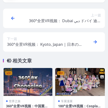
上一篇
360°全景VR视频： Dubai دبي ドバイ 迪拜
두바이 360° 超清8K 0428-02
下一篇
360°全景VR视频： Kyoto, Japan | 日本の
京都 | 일본 교토 超清8K 0428-08
相关文章
VIP
VIP
世界之旅
车展漫展
360°全景VR视频：中国重庆
180°全景VR视频：Cosplay