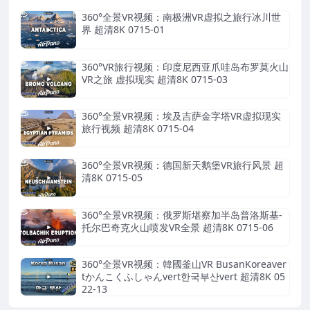
360°全景VR视频：南极洲VR虚拟之旅行冰川世
界 超清8K 0715-01
360°VR旅行视频：印度尼西亚爪哇岛布罗莫火山
VR之旅 虚拟现实 超清8K 0715-03
360°全景VR视频：埃及吉萨金字塔VR虚拟现实
旅行视频 超清8K 0715-04
360°全景VR视频：德国新天鹅堡VR旅行风景 超
清8K 0715-05
360°全景VR视频：俄罗斯堪察加半岛普洛斯基-
托尔巴奇克火山喷发VR全景 超清8K 0715-06
360°全景VR视频：韓國釜山VR BusanKoreaver
tかんこくふしゃんvert한국부산vert 超清8K 05
22-13