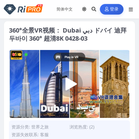
登录
360°全景VR视频： Dubai دبي ドバイ 迪拜
두바이 360° 超清8K 0428-03
资源分类:
世界之旅
浏览热度: (2)
资源失效联系: 客服