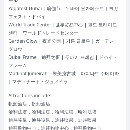
ール
Yogafest Dubai | 瑜伽节 | 두바이 요가페스트 | ヨガ
フェスト・ドバイ
World Trade Center |世界贸易中心 | 월드 트레이드
센터 | ワールドトレードセンター
Garden Glow | 夜光公园 | 가든 글로우 | ガーデン・
グロウ
Dubai Frame | 迪拜之窗 | 두바이 프레임 | ドバイ・
フレーム
Madinat Jumeirah | 朱美拉古城 | 마디나트 주메이라
| マディナート・ジュメイラ
Attractions include:
帆船酒店，帆船酒店
哈利法塔，哈利法塔，哈利法塔，哈利法塔
迪拜喷泉，迪拜喷泉，迪拜喷泉，迪拜喷泉
迪拜购物中心，迪拜购物中心，迪拜购物中心