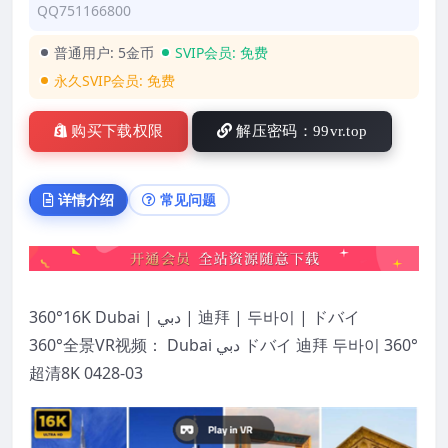
QQ751166800
普通用户:
5金币
SVIP会员:
免费
永久SVIP会员:
免费
购买下载权限
解压密码：99vr.top
详情介绍
常见问题
360°16K Dubai | دبي | 迪拜 | 두바이 | ドバイ
360°全景VR视频： Dubai دبي ドバイ 迪拜 두바이 360°
超清8K 0428-03