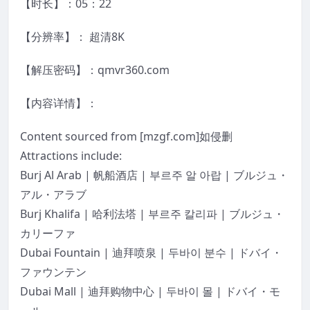
【时长】：05：22
【分辨率】： 超清8K
【解压密码】：qmvr360.com
【内容详情】：
Content sourced from [mzgf.com]如侵删
Attractions include:
Burj Al Arab | 帆船酒店 | 부르주 알 아랍 | ブルジュ・
アル・アラブ
Burj Khalifa | 哈利法塔 | 부르주 칼리파 | ブルジュ・
カリーファ
Dubai Fountain | 迪拜喷泉 | 두바이 분수 | ドバイ・
ファウンテン
Dubai Mall | 迪拜购物中心 | 두바이 몰 | ドバイ・モ