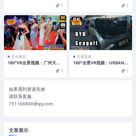
VR Chongqingvert重慶vert
广州珠江琶醍街头次元派对V
5
5
충칭vertじゅうけい 超清8K
R漫展女孩 超清8K 0715-12
0522-05
VIP
VIP
美女舞蹈
车展漫展
180°VR全景视频：广州天德
180°全景VR视频：URBAN
中心时装秀VR模特走秀走红
NOVA音乐节定制汽车展示B
5
5
毯服装秀 超清8K 0520-13
YD车展VR超清8K 0715-52
如果遇到资源失效
请联系客服
751166800@qq.com
文章展示