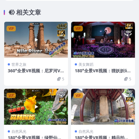
오스트리아 超清8K 0522-07
相关文章
VIP
VIP
世界之旅
美女舞蹈
360°全景VR视频：尼罗河VR
180°全景VR视频：狸妖妖liy
vertナイル川vert나일강vert
aoyao 20251116001 Alone
5
5
NileRiververtالنيل 超清8K 05
3D VR 180 8Kmp4 0609-01
22-17
VIP
VIP
自然风光
自然风光
180°全景VR视频：绿野仙踪
180°全景VR视频：精品拍摄