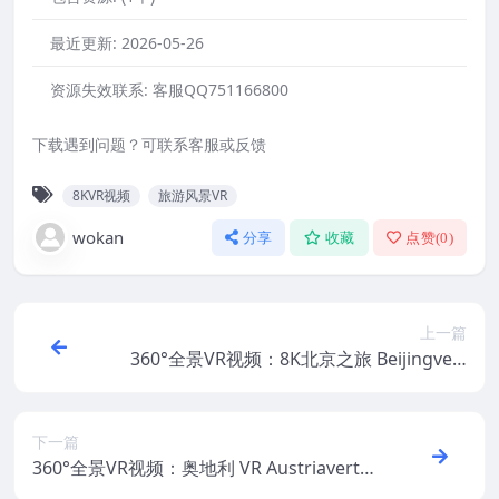
最近更新:
2026-05-26
资源失效联系:
客服QQ751166800
下载遇到问题？可联系客服或反馈
8KVR视频
旅游风景VR
wokan
分享
收藏
点赞(
0
)
上一篇
360°全景VR视频：8K北京之旅 Beijingvert
北京vertペキンvert북경 超清8K 0522-01
下一篇
360°全景VR视频：奥地利 VR AustriavertÖ
sterreichvert奥地利vertオーストリアvert