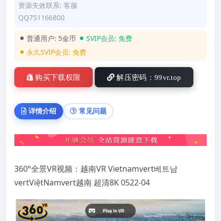
资源失效联系: 客服
QQ751166800
普通用户:
5金币
SVIP会员:
免费
永久SVIP会员:
免费
购买下载权限
解压密码：99vr.top
详情介绍
常见问题
360°全景VR视频：越南VR Vietnamvert베트남
vertViệtNamvert越南 超清8K 0522-04