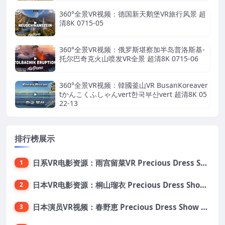
360°全景VR视频：德国新天鹅堡VR旅行风景 超
清8K 0715-05
360°全景VR视频：俄罗斯堪察加半岛普洛斯基-
托尔巴奇克火山喷发VR全景 超清8K 0715-06
360°全景VR视频：韓國釜山VR BusanKoreaver
tかんこくふしゃんvert한국부산vert 超清8K 05
22-13
排行榜展示
日系VR电影资源：雨宫留菜VR Precious Dress Show31 大小5.5G 番号PDS031
1
日本VR电影资源：桐山瑠衣 Precious Dress Show24 大小13.5G 番号PDS024
2
日本演员VR视频：春野恵 Precious Dress Show 21 大小8.6G 番号 PDS021
3