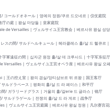
 | 栄誉の庭/ コールドオネール | 영예의 정원/쿠르 드오네르 | 仪仗庭院
 | 王家政庁の庭 | 왕실 마당들 | 皇家庭院
lle Royale de Versailles | ヴェルサイユ王宮教会 | 베르사유 왕실 성당
cule | ヘラクレスの間/ サルドヘルキュール | 헤라클레스 홀/살 드 헬큐르 |
oisades | 十字軍遠征の間 | 십자군 원정 홀/살 데 크루사드 | 十字军东征
a Royal de Versailles | ヴェルサイユ王宮オペラ座 | 베르사유 왕실 오
e du Roi | 王の控え室 | 왕의 겸실/앙티샴브르 뒤 르왕 | 国王客厅
 | 平和の間/ サルドラペース | 평화의 홀/살 드 라 페이스 | 和平厅
aces | 鏡の間/ ガラリードグラス | 거울의 홀/갈erie 드 글라스 | 镜厅
 | 戦争の間/ サルドラゲール | 전쟁의 홀/살 드 라 게르 | 战争厅
de Versailles | ヴェルサイユ王宮庭園 | 베르사유 왕실 정원 | 凡尔赛宫