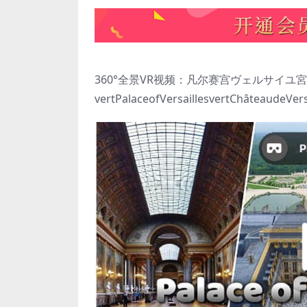
360°全景VR视频：凡尔赛宫ヴェルサイユ宮殿
vertPalaceofVersaillesvertChâteaudeVer