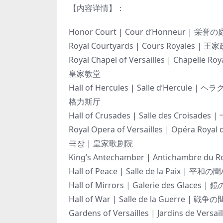
【内容详情】：
Honor Court | Cour d’Honneur
Royal Courtyards | Cours Royales
Royal Chapel of Versailles | Chape
皇家教堂
Hall of Hercules | Salle d’Her
格力斯厅
Hall of Crusades | Salle des Cr
Royal Opera of Versailles | Opér
극장 | 皇家歌剧院
King’s Antechamber | Antichambr
Hall of Peace | Salle de la Paix
Hall of Mirrors | Galerie des Gl
Hall of War | Salle de la Guerre
Gardens of Versailles | Jardins 