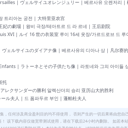
ie de Versailles | ヴェルサイユオレンジュリー | 베르사유 오렌저리 |
 그랑 트리아논 궁전 | 大特里亚农宫
Reine | 王妃の劇場 | 왕비 극장/테아트르 드 라 르네 | 王后剧院
e de Louis XVI | ルイ 16 世の衣装室 루이 16세 옷장/가르드로브 드 루
Versailles | ヴェルサイユのダイアナ像 | 베르사유의 디아나 상 | 凡尔赛
e et Ses Enfants | ラトーネとその子供たち像 | 라토네와 그의 아이들 상
利斯托
d’Alexandre アレクサンダーの勝利 알렉산더의 승리 亚历山大的胜利
パドゥール夫人 | 드 폼파두르 부인 | 蓬帕杜夫人
搜集，任何涉及商业盈利目的均不得使用， 否则产生的一切后果将由您自
！ 该下载内容仅做宽带测试使用，请在下载后24小时内删除。 如若本