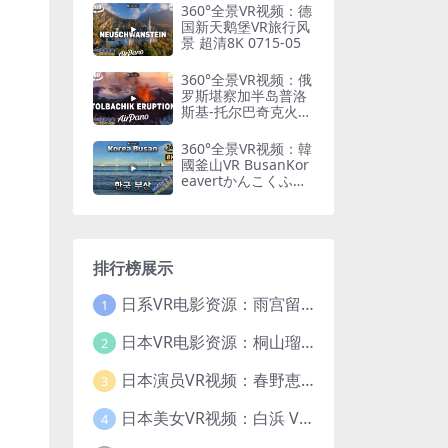
360°全景VR视频：德
国新天鹅堡VR旅行风
景 超清8K 0715-05
360°全景VR视频：俄
罗斯堪察加半岛普洛
斯基-托尔巴奇克火山
喷发VR全景 超清8K
0715-06
360°全景VR视频：韓
國釜山VR BusanKor
eavertかんこくふし
ゃんvert한국부산ver
t 超清8K 0522-13
排行榜展示
日系VR电影资源：雨宫留菜VR Precious Dress Show31 大小5.5G 番号PDS031
1
日本VR电影资源：桐山瑠衣 Precious Dress Show24 大小13.5G 番号PDS024
2
日本演员VR视频：春野恵 Precious Dress Show 21 大小8.6G 番号 PDS021
3
日本美女VR视频：白浜 VR Precious Dress Show22 VR番号：PDS022 大小10.1G
4