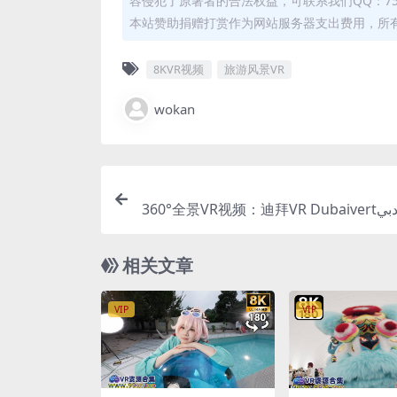
容侵犯了原著者的合法权益，可联系我们QQ：751
本站赞助捐赠打赏作为网站服务器支出费用，所
8KVR视频
旅游风景VR
wokan
360°全景VR视频：迪拜VR Dubaivertدبيvertドバ
イvert迪拜vert두바이1 超清8K 0
相关文章
VIP
VIP