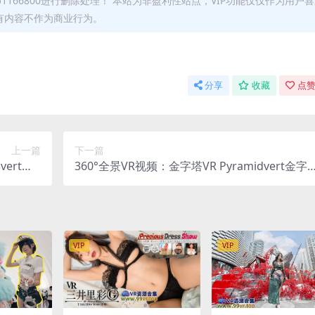
166800进行删除处理！ 本站为非盈利性站点，VIP功能仅仅作为用户
有内容不作为商业行为。
分享
收藏
点赞
上一篇
下一篇
360°全景VR视频：金字塔VR Pyramidvert金字
522-12
塔vertピラミッドvert피라미드 超清8K 0522-14
VIP
VIP