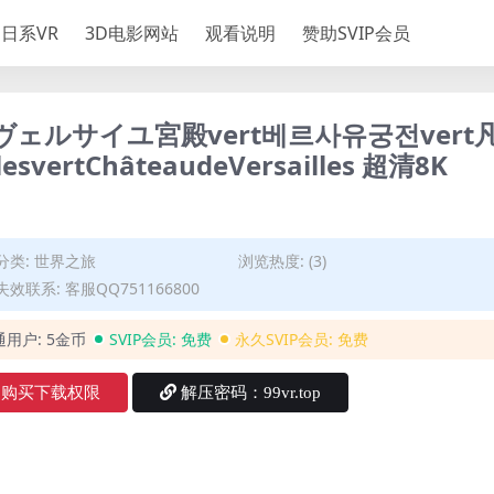
日系VR
3D电影网站
观看说明
赞助SVIP会员
ヴェルサイユ宮殿vert베르사유궁전vert
lesvertChâteaudeVersailles 超清8K
分类:
世界之旅
浏览热度: (3)
效联系: 客服QQ751166800
通用户:
5金币
SVIP会员:
免费
永久SVIP会员:
免费
购买下载权限
解压密码：99vr.top