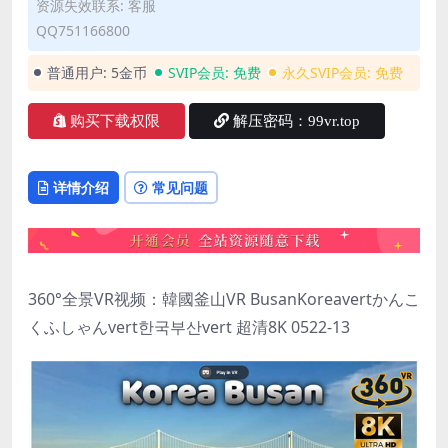
资源失效联系: 客服
QQ751166800
普通用户:
5金币
SVIP会员:
免费
永久SVIP会员:
免费
购买下载权限
解压密码：99vr.top
详情介绍
常见问题
360°全景VR视频：韓國釜山VR BusanKoreavertかんこ
くふしゃんvert한국부산vert 超清8K 0522-13