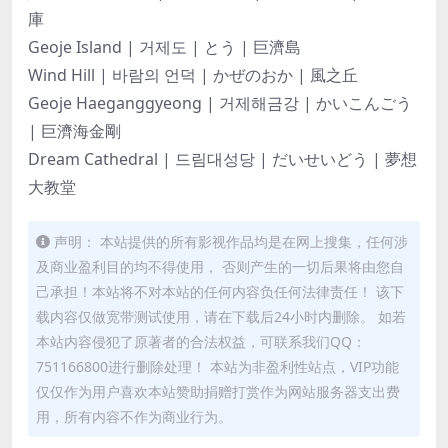
庫
Geoje Island | 거제도 | とう | 巨濟島
Wind Hill | 바람의 언덕 | かぜのおか | 風之丘
Geoje Haeganggyeong | 거제해금강 | かいこんごう
| 巨濟海金剛
Dream Cathedral | 드림대성당 | だいせいどう | 夢想
大教堂
声明： 本站提供的所有影视作品均是在网上搜集，任何涉
及商业盈利目的均不得使用， 否则产生的一切后果将由您自
己承担！本站将不对本站的任何内容负任何法律责任！ 该下
载内容仅做宽带测试使用，请在下载后24小时内删除。 如若
本站内容侵犯了原著者的合法权益，可联系我们QQ：
751166800进行删除处理！ 本站为非盈利性站点，VIP功能
仅仅作为用户喜欢本站赞助捐赠打赏作为网站服务器支出费
用，所有内容不作为商业行为。