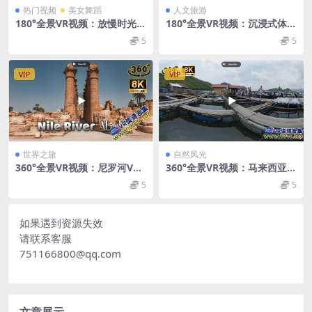
热门视频
美女舞蹈
人文旅游
180°全景VR视频：放慢时光：
180°全景VR视频：沉浸式体验
苏州5分钟沉浸式冬日梅香世
舞狮表演VR漫展cosplay 逛漫
5
5
界VR汉服国风文化 超清8K 04
展 超清8K 0715-56
19-03
VIP
VIP
世界之旅
自然风光
360°全景VR视频：尼罗河VR
360°全景VR视频：马来西亚兰
vertナイル川vert나일강vert
卡威海边鱼池鱼排VR 超清8K
5
5
NileRiververtالنيل 超清8K 052
0715-28
2-17
如果遇到资源失效
请联系客服
751166800@qq.com
文章展示