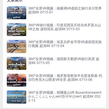
360°全景VR视频：南极洲VR虚拟之旅行冰川世界
超清8K 0715-01
360°VR旅行视频：印度尼西亚爪哇岛布罗莫火山
VR之旅 虚拟现实 超清8K 0715-03
360°全景VR视频：埃及吉萨金字塔VR虚拟现实旅
行视频 超清8K 0715-04
360°全景VR视频：德国新天鹅堡VR旅行风景 超
清8K 0715-05
360°全景VR视频：俄罗斯堪察加半岛普洛斯基-托
尔巴奇克火山喷发VR全景 超清8K 0715-06
360°全景VR视频：韓國釜山VR BusanKoreavert
かんこくふしゃんvert한국부산vert 超清8K 052
2-13