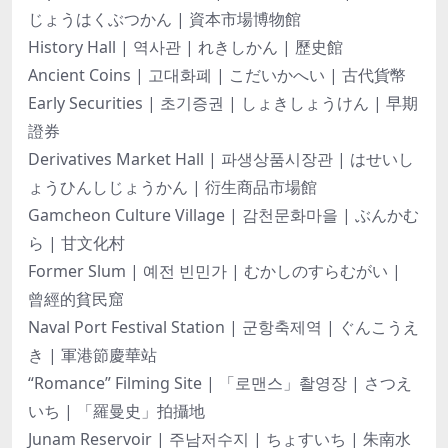
じょうはくぶつかん | 資本市場博物館
History Hall | 역사관 | れきしかん | 歷史館
Ancient Coins | 고대화폐 | こだいかへい | 古代貨幣
Early Securities | 초기증권 | しょきしょうけん | 早期
證券
Derivatives Market Hall | 파생상품시장관 | はせいし
ょうひんしじょうかん | 衍生商品市場館
Gamcheon Culture Village | 감천문화마을 | ぶんかむ
ら | 甘文化村
Former Slum | 예전 빈민가 | むかしのすらむがい |
曾經的貧民窟
Naval Port Festival Station | 군항축제역 | ぐんこうえ
き | 軍港節慶華站
“Romance” Filming Site | 「로맨스」촬영장 | さつえ
いち | 「羅曼史」拍攝地
Junam Reservoir | 주남저수지 | ちょすいち | 朱南水