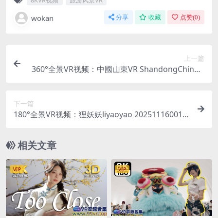
8KVR视频
旅游风景VR
wokan
分享
收藏
点赞(
0
)
上一篇
360°全景VR视频：中國山東VR ShandongChina v
ert중국산동성vertちゅうごくさんとうしょう超清
8K 0522-28
下一篇
180°全景VR视频：狸妖妖liyaoyao 20251116001 A
lone 3D VR 180 8Kmp4 0609-01
相关文章
VIP
VIP