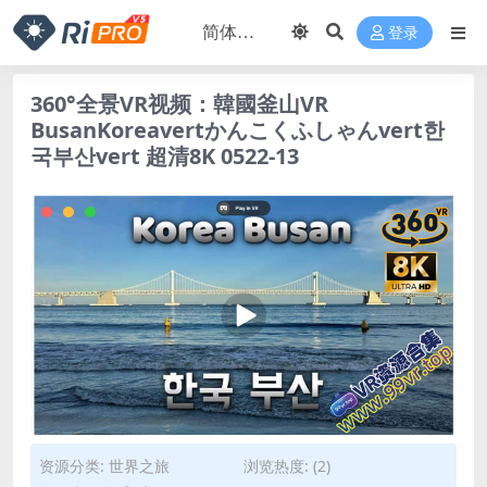
登录
360°全景VR视频：韓國釜山VR
BusanKoreavertかんこくふしゃんvert한
국부산vert 超清8K 0522-13
资源分类:
世界之旅
浏览热度: (2)