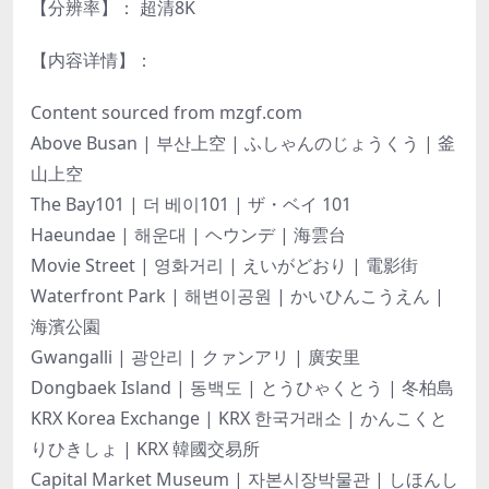
【分辨率】： 超清8K
【内容详情】：
Content sourced from mzgf.com
Above Busan | 부산上空 | ふしゃんのじょうくう | 釜
山上空
The Bay101 | 더 베이101 | ザ・ベイ 101
Haeundae | 해운대 | ヘウンデ | 海雲台
Movie Street | 영화거리 | えいがどおり | 電影街
Waterfront Park | 해변이공원 | かいひんこうえん |
海濱公園
Gwangalli | 광안리 | クァンアリ | 廣安里
Dongbaek Island | 동백도 | とうひゃくとう | 冬柏島
KRX Korea Exchange | KRX 한국거래소 | かんこくと
りひきしょ | KRX 韓國交易所
Capital Market Museum | 자본시장박물관 | しほんし