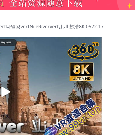
360°全景VR视频：尼罗河VR vertナイル川vert나일강vertNileRiververtالنيل 超清8K 0522-17