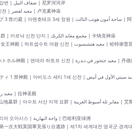
Nile River Banks | ナイル川河岸 | 나일 강 강변 | ضفاف النيل | 尼罗河河岸
Luxor Temple | ルクソール神殿 | 룩소르 신전 | معبد لقصر | 卢克素神庙
호테프 3세 정원 | ساحة آمون هوتب الثالث | 阿蒙
Karnak Temple Complex | カルナック神殿群 | 카르낙 신전 단지 | مجمع معابد الكرنك | 卡纳克神庙
셉수트 여왕 신전 | معبد هتشبسوت | 哈特谢普苏特
라 하토르 신전 | معبد حتحور في دندرة | 丹德拉
 | 아비도스 세티 1세 신전 | معبد سيتي الأول في أبيض
Temple of Ra | ラー神神殿 | 라 신 신전 | معبد رع | 拉神圣殿
 지역 묘群 | مقابر تلة أسيوط الغربية | 艾斯尤
Bahariya Oasis | バハリヤオアシス | 바하리아 오아시스 | واحة البهارية | 巴哈利亚绿洲
ion Post | 第一次大戦英国軍見張り台遺跡 | 제1차 세계대전 영국군 경계