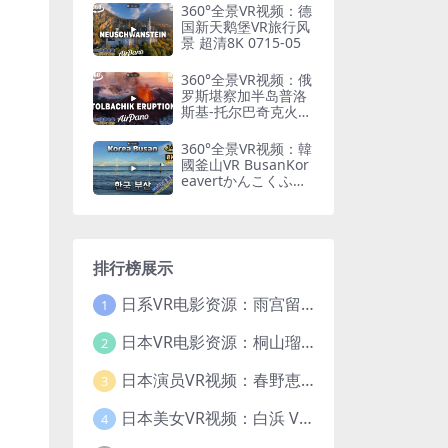
360°全景VR视频：德
国新天鹅堡VR旅行风
景 超清8K 0715-05
360°全景VR视频：俄
罗斯堪察加半岛普洛
斯基-托尔巴奇克火山
喷发VR全景 超清8K
0715-06
360°全景VR视频：韓
國釜山VR BusanKor
eavertかんこくふし
ゃんvert한국부산ver
t 超清8K 0522-13
排行榜展示
日系VR电影资源：雨宫留菜VR Precious Dress Show31 大小5.5G 番号PDS031
1
日本VR电影资源：桐山瑠衣 Precious Dress Show24 大小13.5G 番号PDS024
2
日本演员VR视频：春野恵 Precious Dress Show 21 大小8.6G 番号 PDS021
3
日本美女VR视频：白浜 VR Precious Dress Show22 VR番号：PDS022 大小10.1G
4