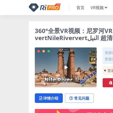
首页
VR视频
360°全景VR视频：尼罗河VR 
vertNileRi
资源
资源失
普
详情介绍
常见问题