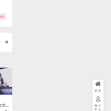
(
0
)
清
首页
女大学
用户
中心
女神跳