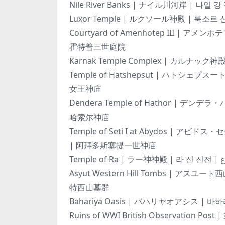
Courtyard of Amenhotep III | アメンホテプ 3 世の庭 | 아멘
霍特普三世庭院
Temple of Hatshepsut | ハトシェプスート女王神殿 | 하트
女王神庙
Dendera Temple of Hathor | デンデラ・ハトホル神殿 | 덴데
哈索尔神庙
Temple of Seti I at Abydos | アビドス・セティ 1 世神殿
| 阿拜多斯塞提一世神庙
Asyut Western Hill Tombs | アスユート西山地墓群 | 아수트 서산
特西山墓群
Ruins of WWI British Observat