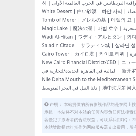
New Cairo Financial District/CBD | ニュー
رة الجديدة/لتجارية في
Nile Delta Mouth to the Mediterr
دلتا النيل في البحر المتوسط | 地
声明： 本站提供的所有影视作品均是在网上
承担！本站将不对本站的任何内容负任何法律责任
容侵犯了原著者的合法权益，可联系我们QQ：751
本站赞助捐赠打赏作为网站服务器支出费用，所