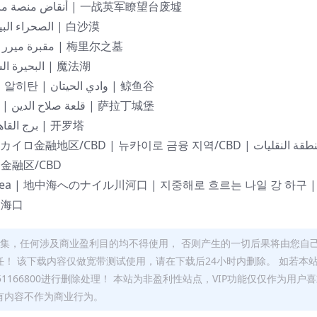
허 | أنقاض منصة مراقبة البريطانيين في الحرب العالمية الأولى | 一战英军瞭望台废墟
White Desert | 白い砂漠 | 하얀 사막 | الصحراء البيضاء | 白沙漠
Tomb of Merer | メレルの墓 | 메렐의 묘 | مقبرة ميرر | 梅里尔之墓
Magic Lake | 魔法の湖 | 마법 호수 | البحيرة السحرية | 魔法湖
Wadi Al-Hitan | ワディ・アルヒタン | 와디 알히탄 | وادي الحيتان | 鲸鱼谷
Saladin Citadel | サラディン城 | 살라딘 성 | قلعة صلاح الدين | 萨拉丁城堡
Cairo Tower | カイロ塔 | 카이로 타워 | برج القاهرة | 开罗塔
カイロ金融地区/CBD | 뉴카이로 금융 지역/CBD | منطقة النقليات
المالية في القاه | 新开罗金融区/CBD
anean Sea | 地中海へのナイル川河口 | 지중해로 흐르는 나일 강 하구 | م
中海尼罗河入海口
搜集，任何涉及商业盈利目的均不得使用， 否则产生的一切后果将由您自
！ 该下载内容仅做宽带测试使用，请在下载后24小时内删除。 如若本
166800进行删除处理！ 本站为非盈利性站点，VIP功能仅仅作为用户
有内容不作为商业行为。