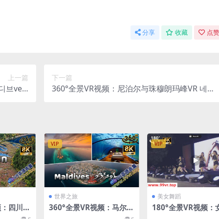
分享
收藏
点赞
上一篇
下一篇
디브vert
360°全景VR视频：尼泊尔与珠穆朗玛峰VR 네팔
522-15
과에베레스트산vertネパールとエベレスト山ver
tNepalandMountEverestvertनेपालरसगरमाथा 超
8K 0522-16
VIP
VIP
世界之旅
美女舞蹈
频：四川V
360°全景VR视频：马尔代
180°全景VR视频：
t四川vert
夫VR vert몰디브vertモ
生齐舞表演 VR大学