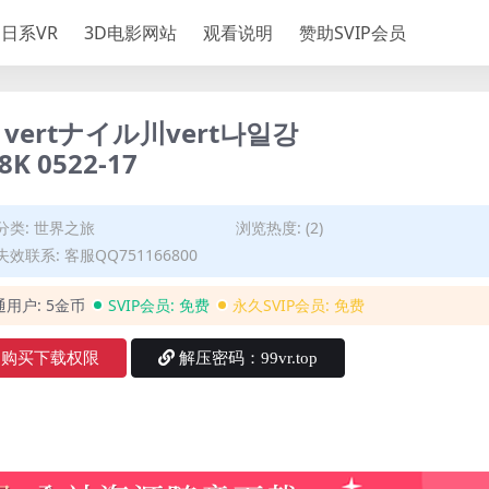
日系VR
3D电影网站
观看说明
赞助SVIP会员
vertナイル川vert나일강
ververtالنيل 超清8K 0522-17
分类:
世界之旅
浏览热度: (2)
效联系: 客服QQ751166800
通用户:
5金币
SVIP会员:
免费
永久SVIP会员:
免费
购买下载权限
解压密码：99vr.top