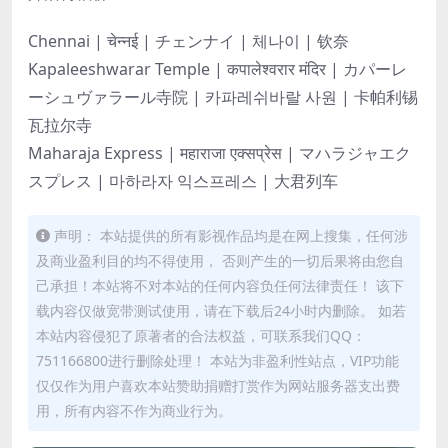
Chennai | चेन्नई | チェンナイ | 체나이 | 钦奈
Kapaleeshwarar Temple | कपालेश्वरार मंदिर | カパーレ
ーシュヴァラール寺院 | 카파레쉬바랄 사원 | 卡帕利锡
瓦拉尔寺
Maharaja Express | महाराजा एक्सप्रेस | マハラジャエク
スプレス | 마하라자 익스프레스 | 大君列车
声明： 本站提供的所有影视作品均是在网上搜集，任何涉
及商业盈利目的均不得使用， 否则产生的一切后果将由您自
己承担！本站将不对本站的任何内容负任何法律责任！ 该下
载内容仅做宽带测试使用，请在下载后24小时内删除。 如若
本站内容侵犯了原著者的合法权益，可联系我们QQ：
751166800进行删除处理！ 本站为非盈利性站点，VIP功能
仅仅作为用户喜欢本站赞助捐赠打赏作为网站服务器支出费
用，所有内容不作为商业行为。