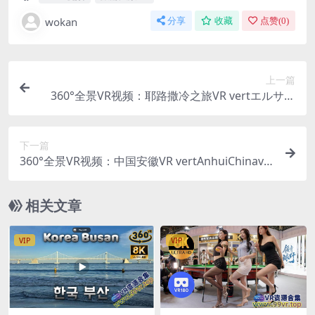
wokan
分享
收藏
点赞(
0
)
上一篇
360°全景VR视频：耶路撒冷之旅VR vertエルサレ
ム旅行vert예루살렘여행vertJerusalemTrip 超清8
K 0522-06
下一篇
360°全景VR视频：中国安徽VR vertAnhuiChinave
rt중국안후이성vertちゅうごくあんきしょう超清8
K 0522-23
相关文章
VIP
VIP