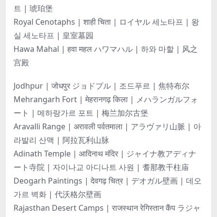
트 | 琥珀堡
Royal Cenotaphs | शाही चिता | ロイヤル 세노타프 | 왕
실 세노타프 | 皇室墓园
Hawa Mahal | हवा महल ハワマハル | 하와 마할 | 风之
宫殿
Jodhpur | जोधपुर ジョドプル | 조드푸르 | 焦特布尔
Mehrangarh Fort | मेहरानगढ़ किला | メハランガルフォ
ート | 메하랑가르 포트 | 梅兰加尔古堡
Aravalli Range | अरावली पर्वतमाला | アラヴァリ山脈 | 아
라발리 산맥 | 阿拉瓦利山脉
Adinath Temple | आदिनाथ मंदिर | ジャイナ教アディナ
ート寺院 | 자이나교 아디나트 사원 | 耆那教干柱庙
Deogarh Paintings | देवगढ़ चित्र | デオガル壁画 | 데오
가르 벽화 | 代沃格尔壁画
Rajasthan Desert Camps | राजस्थान रेगिस्तान कैंप ラジャ