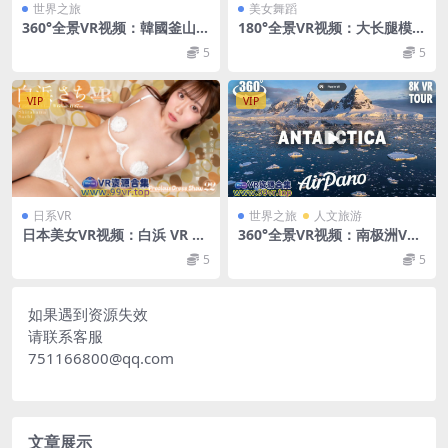
世界之旅
美女舞蹈
360°全景VR视频：韓國釜山V
180°全景VR视频：大长腿模特
R BusanKoreavertかんこく
小婷婷、玄子、叶子VR台球美
5
5
ふしゃんvert한국부산vert 超
女写真 超清8K 0520-20
清8K 0522-13
VIP
VIP
日系VR
世界之旅
人文旅游
日本美女VR视频：白浜 VR Pr
360°全景VR视频：南极洲VR
ecious Dress Show22 VR番
虚拟之旅行冰川世界 超清8K 0
5
5
号：PDS022 大小10.1G
715-01
如果遇到资源失效
请联系客服
751166800@qq.com
文章展示