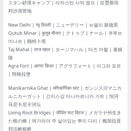
スタン砂漠キャンプ | 라자스탄 사막 캠프 | 拉贾斯坦
邦沙漠营地
New Delhi | न्यू दिल्ली | ニューデリー | 뉴델리 新德里
Qutub Minar | कुतुब मीनार | クトゥブミナール | 쿠투브
미나르 | 顾特卜塔
Taj Mahal | ताज महल | タージマハル | 타즈 마할 | 泰姬
陵
Agra Fort | आगरा किला | アグラフォート | 아그라 포트
| 阿格拉堡
Manikarnika Ghat | मणिकर्णिका घाट | ガンジス川マニカ
ルニカーガット | 간지스강 마니카르니카 가트 | 恒河
马尼卡尼卡河坛
Living Root Bridges | जीवित रूट ब्रिज | メガラヤ州生き
た根の橋 | 메가라야 주 살아있는 뿌리 다리 | 梅加拉亚
邦活树根桥