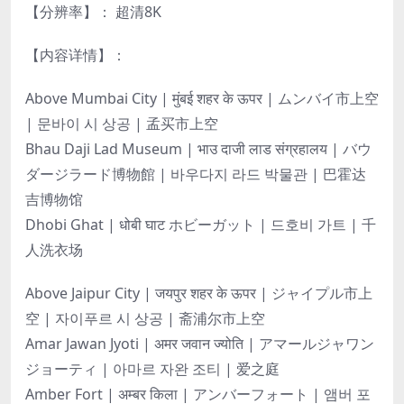
【分辨率】： 超清8K
【内容详情】：
Above Mumbai City | मुंबई शहर के ऊपर | ムンバイ市上空
| 문바이 시 상공 | 孟买市上空
Bhau Daji Lad Museum | भाउ दाजी लाड संग्रहालय | バウ
ダージラード博物館 | 바우다지 라드 박물관 | 巴霍达
吉博物馆
Dhobi Ghat | धोबी घाट ホビーガット | 드호비 가트 | 千
人洗衣场
Above Jaipur City | जयपुर शहर के ऊपर | ジャイプル市上
空 | 자이푸르 시 상공 | 斋浦尔市上空
Amar Jawan Jyoti | अमर जवान ज्योति | アマールジャワン
ジョーティ | 아마르 자완 조티 | 爱之庭
Amber Fort | अम्बर किला | アンバーフォート | 앰버 포