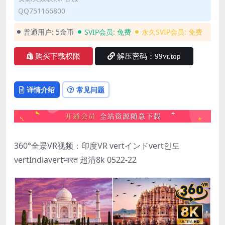
QQ751166800
普通用户:
5金币
SVIP会员:
免费
永久SVIP会员:
免费
购买下载权限
解压密码：99vr.top
详情介绍
常见问题
360°全景VR视频：印度VR vertインドvert인도
vertIndiavertभारत 超清8k 0522-22