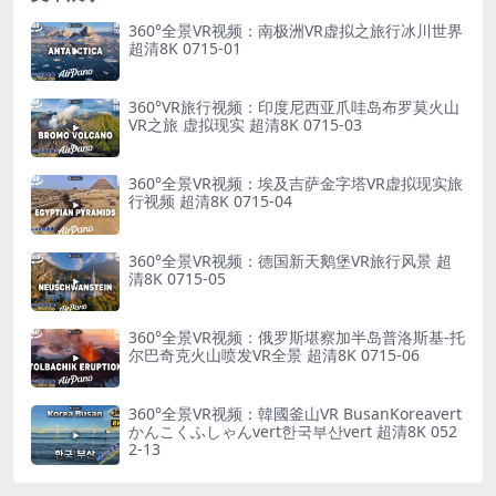
360°全景VR视频：南极洲VR虚拟之旅行冰川世界
超清8K 0715-01
360°VR旅行视频：印度尼西亚爪哇岛布罗莫火山
VR之旅 虚拟现实 超清8K 0715-03
360°全景VR视频：埃及吉萨金字塔VR虚拟现实旅
行视频 超清8K 0715-04
360°全景VR视频：德国新天鹅堡VR旅行风景 超
清8K 0715-05
360°全景VR视频：俄罗斯堪察加半岛普洛斯基-托
尔巴奇克火山喷发VR全景 超清8K 0715-06
360°全景VR视频：韓國釜山VR BusanKoreavert
かんこくふしゃんvert한국부산vert 超清8K 052
2-13