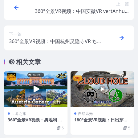
上一篇
360°全景VR视频：中国安徽VR vertAnhuiC
hinavert중국안후이성vertちゅうごくあん
きしょう超清8K 0522-23
下一篇
360°全景VR视频：中国杭州灵隐寺VR ちゅ
うごくこうしゅうれいいんじvert중국항주
영은사vert LingyinTempleHangzhouChin
相关文章
a 超清8K 0522-25
VIP
VIP
世界之旅
自然风光
360°全景VR视频：奥地利 VR
180°全景VR视频：日出穿过
AustriavertÖsterreichvert
云层垂直VR180自然逃生通道
5
5
奥地利vertオーストリアvert
安大略湖10609-19
오스트리아 超清8K 0522-07