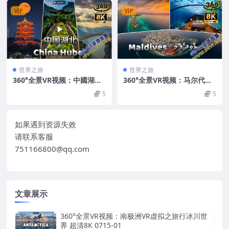
VIP
VIP
世界之旅
世界之旅
360°全景VR视频：中國湖北
360°全景VR视频：马尔代夫
VR HubeiChinavertちゅう
VR vert몰디브vertモルディ
5
5
ごくほびしょうvert중국호북
ブvertMaldives 超清8K 052
성 超清8K 0522-27
2-15
如果遇到资源失效
请联系客服
751166800@qq.com
文章展示
360°全景VR视频：南极洲VR虚拟之旅行冰川世
界 超清8K 0715-01