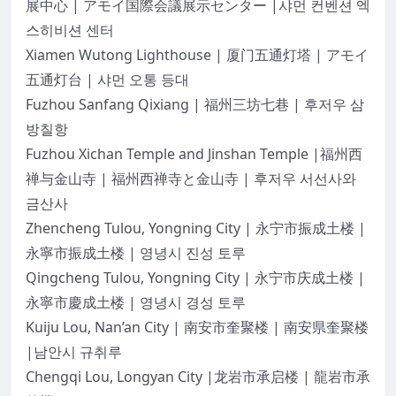
展中心 | アモイ国際会議展示センター |샤먼 컨벤션 엑
스히비션 센터
Xiamen Wutong Lighthouse | 厦门五通灯塔 | アモイ
五通灯台 | 샤먼 오통 등대
Fuzhou Sanfang Qixiang | 福州三坊七巷 | 후저우 삼
방칠항
Fuzhou Xichan Temple and Jinshan Temple |福州西
禅与金山寺 | 福州西禅寺と金山寺 | 후저우 서선사와
금산사
Zhencheng Tulou, Yongning City | 永宁市振成土楼 |
永寧市振成土楼 | 영녕시 진성 토루
Qingcheng Tulou, Yongning City | 永宁市庆成土楼 |
永寧市慶成土楼 | 영녕시 경성 토루
Kuiju Lou, Nan’an City | 南安市奎聚楼 | 南安県奎聚楼
|남안시 규취루
Chengqi Lou, Longyan City |龙岩市承启楼 | 龍岩市承