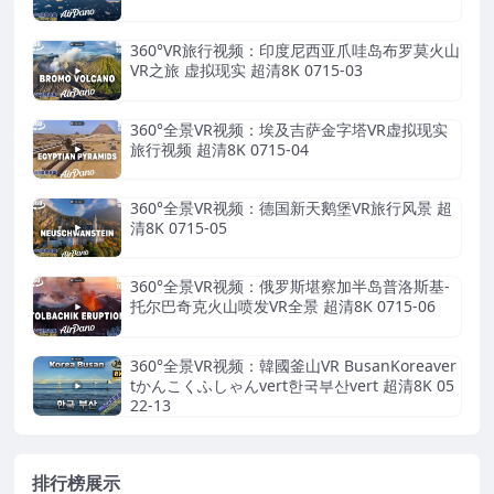
360°VR旅行视频：印度尼西亚爪哇岛布罗莫火山
VR之旅 虚拟现实 超清8K 0715-03
360°全景VR视频：埃及吉萨金字塔VR虚拟现实
旅行视频 超清8K 0715-04
360°全景VR视频：德国新天鹅堡VR旅行风景 超
清8K 0715-05
360°全景VR视频：俄罗斯堪察加半岛普洛斯基-
托尔巴奇克火山喷发VR全景 超清8K 0715-06
360°全景VR视频：韓國釜山VR BusanKoreaver
tかんこくふしゃんvert한국부산vert 超清8K 05
22-13
排行榜展示