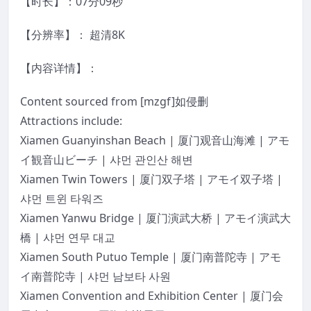
【时长】：07分09秒
【分辨率】： 超清8K
【内容详情】：
Content sourced from [mzgf]如侵删
Attractions include:
Xiamen Guanyinshan Beach | 厦门观音山海滩 | アモ
イ観音山ビーチ | 샤먼 관인산 해변
Xiamen Twin Towers | 厦门双子塔 | アモイ双子塔 |
샤먼 트윈 타워즈
Xiamen Yanwu Bridge | 厦门演武大桥 | アモイ演武大
橋 | 샤먼 연무 대교
Xiamen South Putuo Temple | 厦门南普陀寺 | アモ
イ南普陀寺 | 샤먼 남보타 사원
Xiamen Convention and Exhibition Center | 厦门会