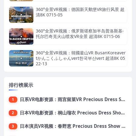
360°全景VR视频：德国新天鹅堡VR旅行风景 超
清8K 0715-05
360°全景VR视频：俄罗斯堪察加半岛普洛斯基-
托尔巴奇克火山喷发VR全景 超清8K 0715-06
360°全景VR视频：韓國釜山VR BusanKoreaver
tかんこくふしゃんvert한국부산vert 超清8K 05
22-13
排行榜展示
日系VR电影资源：雨宫留菜VR Precious Dress Show31 大小5.5G 番号PDS031
1
日本VR电影资源：桐山瑠衣 Precious Dress Show24 大小13.5G 番号PDS024
2
日本演员VR视频：春野恵 Precious Dress Show 21 大小8.6G 番号 PDS021
3