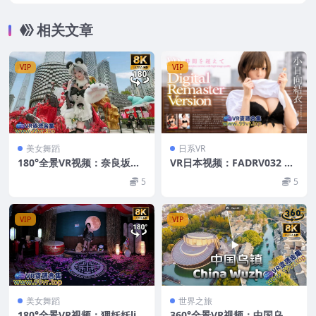
vertちゅうごくほびしょうvert중국호북성
超清8K 0522-27
相关文章
VIP
VIP
美女舞蹈
日系VR
180°全景VR视频：奈良坂刀
VR日本视频：FADRV032 小
锋点锦标赛VR二次元cos美女
日向結衣 〜時間を超えて 9.2
5
5
漫展 超清8K 0520-24
4GB
VIP
VIP
美女舞蹈
世界之旅
180°全景VR视频：狸妖妖liy
360°全景VR视频：中国乌镇