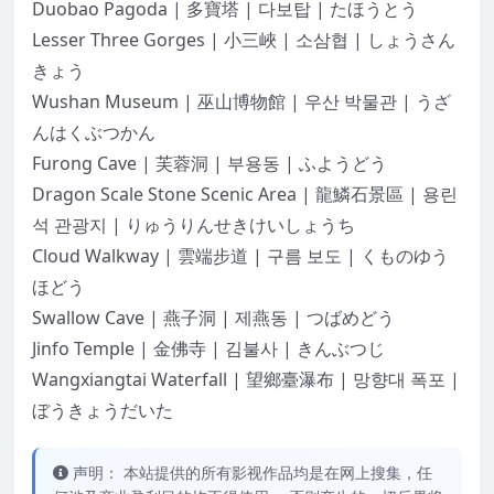
Duobao Pagoda | 多寶塔 | 다보탑 | たほうとう
Lesser Three Gorges | 小三峽 | 소삼협 | しょうさん
きょう
Wushan Museum | 巫山博物館 | 우산 박물관 | うざ
んはくぶつかん
Furong Cave | 芙蓉洞 | 부용동 | ふようどう
Dragon Scale Stone Scenic Area | 龍鱗石景區 | 용린
석 관광지 | りゅうりんせきけいしょうち
Cloud Walkway | 雲端步道 | 구름 보도 | くものゆう
ほどう
Swallow Cave | 燕子洞 | 제燕동 | つばめどう
Jinfo Temple | 金佛寺 | 김불사 | きんぶつじ
Wangxiangtai Waterfall | 望鄉臺瀑布 | 망향대 폭포 |
ぼうきょうだいた
声明： 本站提供的所有影视作品均是在网上搜集，任