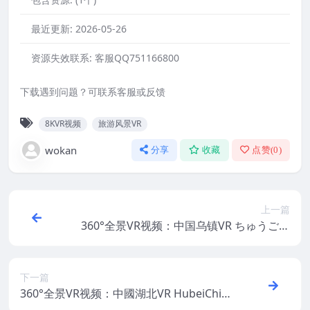
最近更新:
2026-05-26
资源失效联系:
客服QQ751166800
下载遇到问题？可联系客服或反馈
8KVR视频
旅游风景VR
wokan
分享
收藏
点赞(
0
)
上一篇
360°全景VR视频：中国乌镇VR ちゅうごく
うちんvert중국우진 vertWuzhenChina 超
清8k 0522-26
下一篇
360°全景VR视频：中國湖北VR HubeiChina