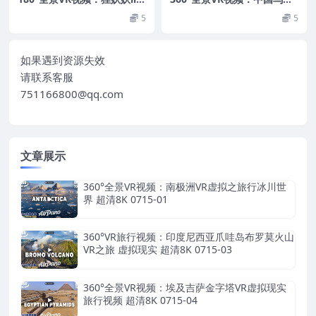
aoyao 20251116001 Alone
VR ちゅうごくうちんvert중
5
5
3D VR 180 8Kmp4 0609-01
국우진 vertWuzhenChina
超清8k 0522-26
如果遇到资源失效
请联系客服
751166800@qq.com
文章展示
360°全景VR视频：南极洲VR虚拟之旅行冰川世
界 超清8K 0715-01
360°VR旅行视频：印度尼西亚爪哇岛布罗莫火山
VR之旅 虚拟现实 超清8K 0715-03
360°全景VR视频：埃及吉萨金字塔VR虚拟现实
旅行视频 超清8K 0715-04