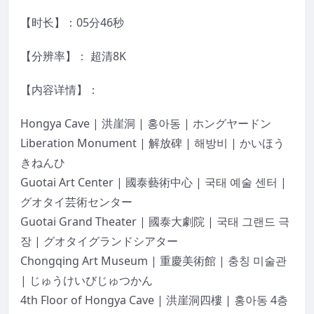
【时长】：05分46秒
【分辨率】： 超清8K
【内容详情】：
Hongya Cave | 洪崖洞 | 홍아동 | ホングヤードン
Liberation Monument | 解放碑 | 해방비 | かいほう
きねんひ
Guotai Art Center | 國泰藝術中心 | 국태 예술 센터 |
グオタイ芸術センター
Guotai Grand Theater | 國泰大劇院 | 국태 그랜드 극
장 | グオタイグランドシアター
Chongqing Art Museum | 重慶美術館 | 충칭 미술관
| じゅうけいびじゅつかん
4th Floor of Hongya Cave | 洪崖洞四樓 | 홍아동 4층