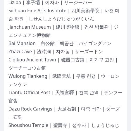
Liziba | 李子壩 | 이자바 | リージーバー
Sichuan Fine Arts Institute | 四川美術學院 | 사천 미
술 학원 | しせんしょうびじゅつがくいん
Jianchuan Museum | 建川博物館 | 건천 박물관 | ジ
ェンチュアン博物館
Bai Mansion | 白公館 | 백공관 | バイゴングアン
Zhazi Cave | 渣滓洞 | 자자동 | ザーズードン
Ciqikou Ancient Town | 磁器口古鎮 | 자기구 고진 |
ツーチーコウ古鎮
Wulong Tiankeng | 武隆天坑 | 무룡 천갱 | ウーロン
テンケン
Tianfu Official Post | 天福官驛 | 천복 관역 | テンフー
官舎
Dazu Rock Carvings | 大足石刻 | 다죽 석각 | ダーズ
ー石刻
Shoushou Temple | 聖壽寺 | 성수사 | しょうじゅじ