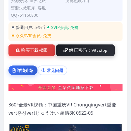
资源分类:
世界之旅
浏览热度: (4)
资源失效联系: 客服
QQ751166800
普通用户:
5金币
SVIP会员:
免费
永久SVIP会员:
免费
购买下载权限
解压密码：99vr.top
详情介绍
常见问题
360°全景VR视频：中国重庆VR Chongqingvert重慶
vert충칭vertじゅうけい 超清8K 0522-05