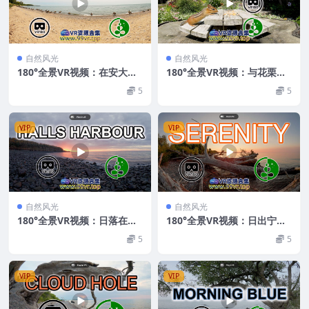
自然风光
自然风光
180°全景VR视频：在安大略
180°全景VR视频：与花栗鼠
湖畔放松身心VR180加拿大鹅
近距离接触VR180野餐桌小吃
5
5
自然体验 0609-23
时间 0609-22
VIP
VIP
自然风光
自然风光
180°全景VR视频：日落在霍
180°全景VR视频：日出宁静
尔港新斯科舍省vert放松自然
安大略湖自然体验 0609-20
5
5
之旅 超清8K 0609-21
VIP
VIP