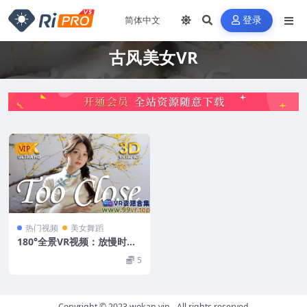
登录
古风美女VR
VIP
热门视频
美女舞蹈
180°全景VR视频：放慢时
光：苏州5分钟沉浸式冬日梅
5
香世界VR汉服国风文化 超清
8K 0419-03
Copyright © 2023
wokan.vip
- All rights reserved